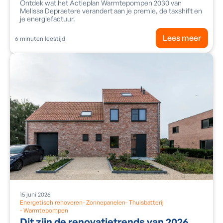
Ontdek wat het Actieplan Warmtepompen 2030 van
Melissa Depraetere verandert aan je premie, de taxshift en
je energiefactuur.
Lees meer
6
minuten leestijd
15
juni
2026
Energetisch renoveren
-
Zonnepanelen
-
Thuisbatterij
-
Warmtepompen
Dit zijn de renovatietrends van 2026