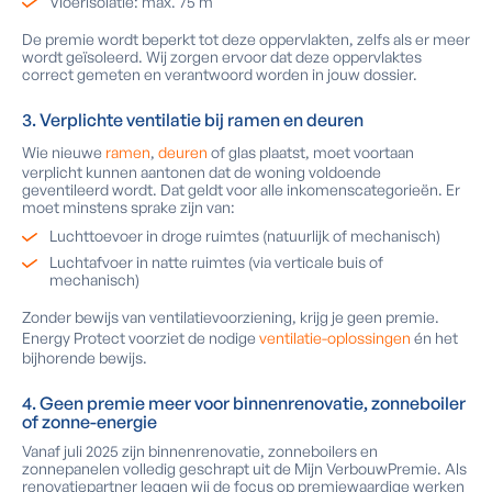
Vloerisolatie: max. 75 m²
De premie wordt beperkt tot deze oppervlakten, zelfs als er meer
wordt geïsoleerd. Wij zorgen ervoor dat deze oppervlaktes
correct gemeten en verantwoord worden in jouw dossier.
3. Verplichte ventilatie bij ramen en deuren
Wie nieuwe
ramen
,
deuren
of glas plaatst, moet voortaan
verplicht kunnen aantonen dat de woning voldoende
geventileerd wordt. Dat geldt voor alle inkomenscategorieën. Er
moet minstens sprake zijn van:
Luchttoevoer in droge ruimtes (natuurlijk of mechanisch)
Luchtafvoer in natte ruimtes (via verticale buis of
mechanisch)
Zonder bewijs van ventilatievoorziening, krijg je geen premie.
Energy Protect voorziet de nodige
ventilatie-oplossingen
én het
bijhorende bewijs.
4. Geen premie meer voor binnenrenovatie, zonneboiler
of zonne-energie
Vanaf juli 2025 zijn binnenrenovatie, zonneboilers en
zonnepanelen volledig geschrapt uit de Mijn VerbouwPremie. Als
renovatiepartner leggen wij de focus op premiewaardige werken