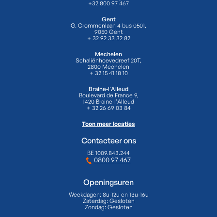
+32 800 97 467
Gent
G. Crommenlaan 4 bus 0501,
9050 Gent
+ 32 92 33 32 82
Mechelen
Schaliënhoevedreef 20T,
2800 Mechelen
+ 32 15 41 18 10
Braine-l'Alleud
Boulevard de France 9,
1420 Braine-l'Alleud
+ 32 26 69 03 84
Toon meer locaties
Contacteer ons
BE 1009.843.244
0800 97 467
Openingsuren
Weekdagen:
8u-12u en 13u-16u
Zaterdag:
Gesloten
Zondag:
Gesloten