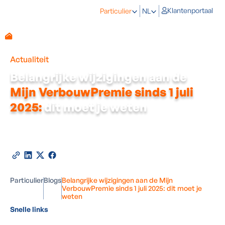
Klantenportaal
Particulier
NL
Actualiteit
Belangrijke wijzigingen aan de
Mijn VerbouwPremie sinds 1 juli
2025:
dit moet je weten
Door
Tim van den Bruele
-
Expert in energetisch
renoveren
01
juli
2025
•
3
minuten leestijd
Deel deze blog
Particulier
Blogs
Belangrijke wijzigingen aan de Mijn
VerbouwPremie sinds 1 juli 2025: dit moet je
weten
Snelle links