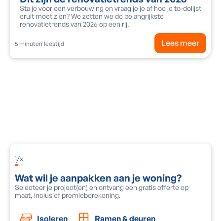
Sta je voor een verbouwing en vraag je je af hoe je to-dolijst
eruit moet zien? We zetten we de belangrijkste
renovatietrends van 2026 op een rij.
Lees meer
5
minuten leestijd
Vraag een gratis adviesgesprek aan
Ontvang deskundig advies op maat voor jouw
energetische renovatie. Vul het formulier in en wij
nemen snel contact met je op!
1
/
x
Wat wil je aanpakken aan je woning?
O
Selecteer je project(en) en ontvang een gratis offerte op
V
maat, inclusief premieberekening.
e
Isoleren
Ramen & deuren