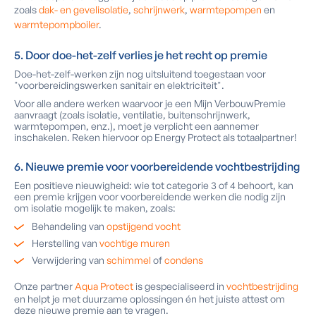
zoals
dak- en gevelisolatie
,
schrijnwerk
,
warmtepompen
en
warmtepompboiler
.
5. Door doe-het-zelf verlies je het recht op premie
Doe-het-zelf-werken zijn nog uitsluitend toegestaan voor
"voorbereidingswerken sanitair en elektriciteit".
Voor alle andere werken waarvoor je een Mijn VerbouwPremie
aanvraagt (zoals isolatie, ventilatie, buitenschrijnwerk,
warmtepompen, enz.), moet je verplicht een aannemer
inschakelen. Reken hiervoor op Energy Protect als totaalpartner!
6. Nieuwe premie voor voorbereidende vochtbestrijding
Een positieve nieuwigheid: wie tot categorie 3 of 4 behoort, kan
een premie krijgen voor voorbereidende werken die nodig zijn
om isolatie mogelijk te maken, zoals:
Behandeling van
opstijgend vocht
Herstelling van
vochtige muren
Verwijdering van
schimmel
of
condens
Onze partner
Aqua Protect
is gespecialiseerd in
vochtbestrijding
en helpt je met duurzame oplossingen én het juiste attest om
deze nieuwe premie aan te vragen.