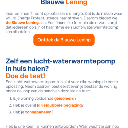
Blauwe
Lening
Iedereen heeft recht op betaalbare energie. Dat is de missie waar
wij, bij Energy Protect, steeds naar streven. Daarom bieden we
de Blauwe Lening
aan. Een financiële formule die ervoor zorgt
dat iedereen op zijn of haar ritme een lucht-waterwarmtepomp
kan afbetalen.
Ontdek de Blauwe Lening
Zelf een lucht-waterwarmtepomp
in huis halen?
Doe de test!
Een lucht-waterwarmtepomp is niet voor elke woning de beste
oplossing. Neem daarom best eerst even je bestaande woning
onder de loep aan de hand van deze kleine test:
Is je woning voldoende
geïsoleerd
?
Heb je overal
(drie)dubbele beglazing
?
Heb je
zonnepanelen
?
Heb je drie keer 'ja' kunnen antwoorden? Waar wacht je dan nog