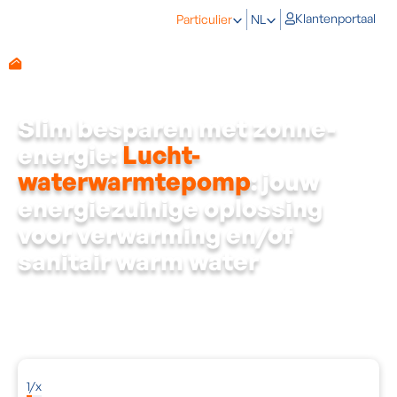
Klantenportaal
Particulier
NL
Slim besparen met zonne-
energie:
Lucht-
waterwarmtepomp
: jouw
energiezuinige oplossing
voor verwarming en/of
sanitair warm water
Verwarmen met een lucht-waterwarmtepomp is de toekomst!
Niet alleen wapent een lucht-waterwarmtepomp je tegen de
stijgende prijzen van energie en fossiele brandstoffen, ze geeft
je ook al een stapje voor op de steeds strengere
energienormen.
1
/
x