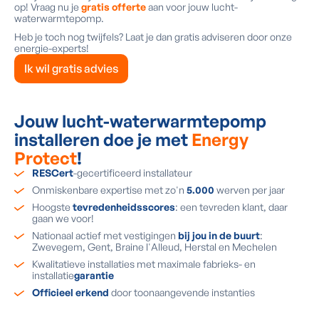
op! Vraag nu je
gratis offerte
aan voor jouw lucht-
waterwarmtepomp.
Heb je toch nog twijfels? Laat je dan gratis adviseren door onze
energie-experts!
Ik wil gratis advies
Jouw lucht-waterwarmtepomp
installeren doe je met
Energy
Protect
!
RESCert
-gecertificeerd installateur
Onmiskenbare expertise met zo'n
5.000
werven per jaar
Hoogste
tevredenheidsscores
: een tevreden klant, daar
gaan we voor!
Nationaal actief met vestigingen
bij jou in de buurt
:
Zwevegem, Gent, Braine l'Alleud, Herstal en Mechelen
Kwalitatieve installaties met maximale fabrieks- en
installatie
garantie
Officieel erkend
door toonaangevende instanties