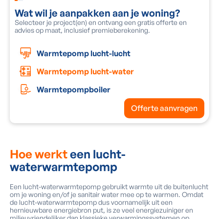
Wat wil je aanpakken aan je woning?
O
Selecteer je project(en) en ontvang een gratis offerte en
V
advies op maat, inclusief premieberekening.
e
Warmtepomp lucht-lucht
Warmtepomp lucht-water
Warmtepompboiler
Offerte aanvragen
Hoe werkt
een lucht-
waterwarmtepomp
Een lucht-waterwarmtepomp gebruikt warmte uit de buitenlucht
om je woning en/of je sanitair water mee op te warmen. Omdat
de lucht-waterwarmtepomp dus voornamelijk uit een
hernieuwbare energiebron put, is ze veel energiezuiniger en
milieuvriendelijker dan klassieke verwarmingssystemen op