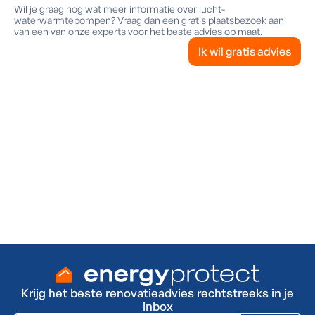
Wil je graag nog wat meer informatie over lucht-
waterwarmtepompen? Vraag dan een gratis plaatsbezoek aan
van een van onze experts voor het beste advies op maat.
Ik wil gratis advies
Steeds een referentie in de buurt
Benieuwd wat onze klanten zeggen? Met Energy
Protect verbeteren we
5.000
woningen per jaar.
Graag maken we van jou onze volgende tevreden
klant!
Ja, ik wil een gratis plaatsbezoek
Krijg het beste renovatieadvies rechtstreeks in je
inbox