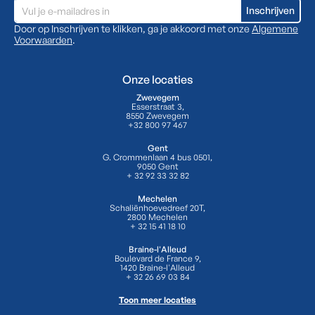
Door op Inschrijven te klikken, ga je akkoord met onze
Algemene
Voorwaarden
.
Onze locaties
Zwevegem
Esserstraat 3,
8550 Zwevegem
+32 800 97 467
Gent
G. Crommenlaan 4 bus 0501,
9050 Gent
+ 32 92 33 32 82
Mechelen
Schaliënhoevedreef 20T,
2800 Mechelen
+ 32 15 41 18 10
Braine-l'Alleud
Boulevard de France 9,
1420 Braine-l'Alleud
+ 32 26 69 03 84
Toon meer locaties