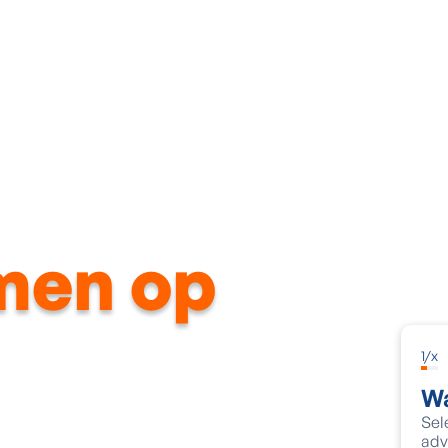
Dak
Gevel
Ramen & deuren
Energietechni
men op
1
/
x
Wa
Sel
adv