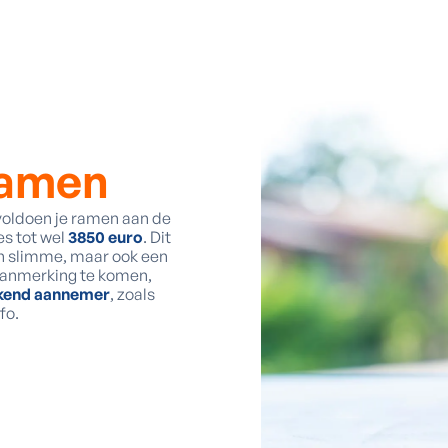
amen
voldoen je ramen aan de
es tot wel
3850 euro
. Dit
en slimme, maar ook een
 aanmerking te komen,
kend aannemer
, zoals
fo.