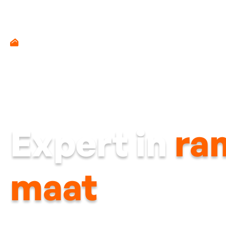
Expert in
ra
maat