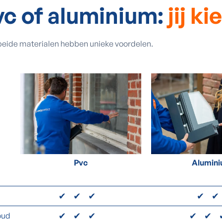
vc of aluminium:
jij ki
 beide materialen hebben unieke voordelen.
Pvc
Alumin
✔✔✔
✔
✔✔✔
✔✔
oud