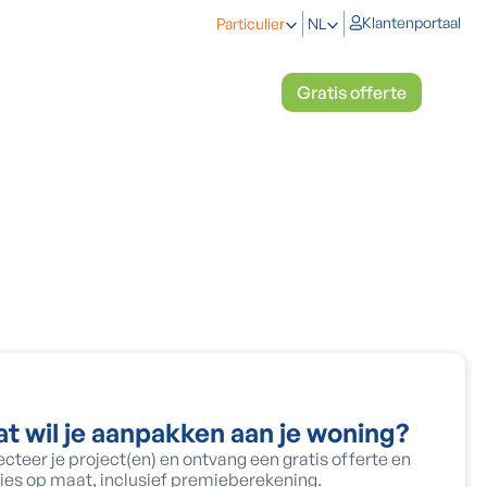
Klantenportaal
Particulier
NL
eken
Koelen en verwarmen
Gratis offerte
t wil je aanpakken aan je woning?
ecteer je project(en) en ontvang een gratis offerte en
ies op maat, inclusief premieberekening.