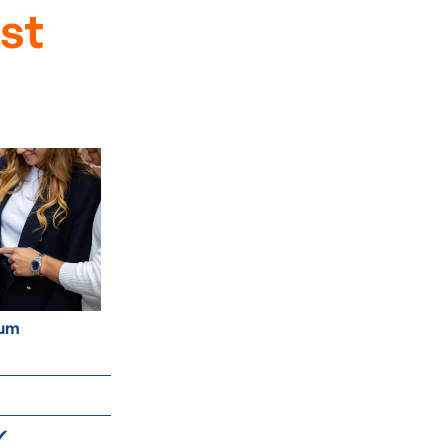
est
ium
✔
✔