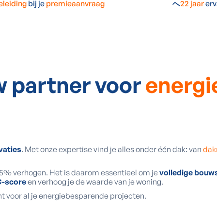
eleiding
bij je
premieaanvraag
22 jaar
erv
w partner voor
energi
vaties
. Met onze expertise vind je alles onder één dak: van
dak
15% verhogen. Het is daarom essentieel om je
volledige bouws
C-score
en verhoog je de waarde van je woning.
t voor al je energiebesparende projecten.