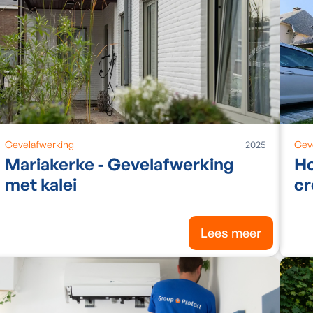
Gevelafwerking
2025
Geve
Mariakerke - Gevelafwerking
Ho
met kalei
cr
Lees meer