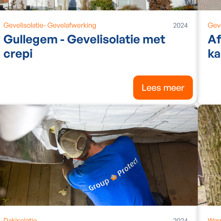
Gevelisolatie
-
Gevelafwerking
2024
Gev
Gullegem - Gevelisolatie met
Af
crepi
ka
Lees meer
Dakisolatie
2024
War