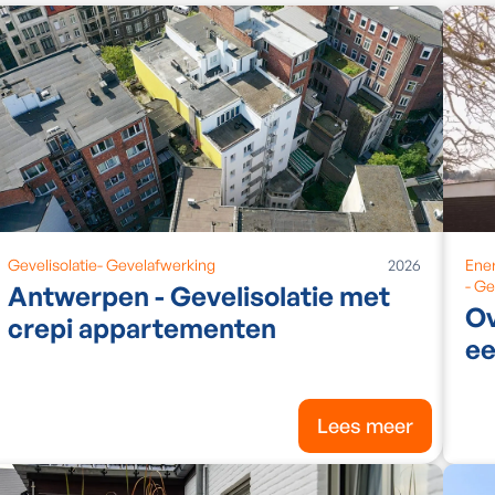
Gevelisolatie
-
Gevelafwerking
2026
Ene
-
Ge
Antwerpen - Gevelisolatie met
Ov
crepi appartementen
ee
Lees meer