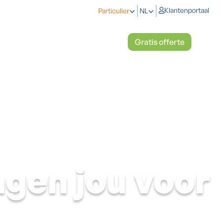
Klantenportaal
Particulier
NL
eken
Koelen en verwarmen
Gratis offerte
ngen jou voor
op te zijn.