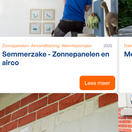
Zonnepanelen
-
Airconditioning
-
Warmtepompen
2025
Dak
Semmerzake - Zonnepanelen en
Me
airco
Lees meer