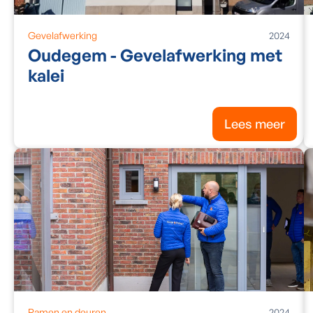
Gevelafwerking
2024
Oudegem - Gevelafwerking met
kalei
Lees meer
Ramen en deuren
2024