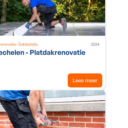
renovatie
-
Dakisolatie
2024
chelen - Platdakrenovatie
Lees meer