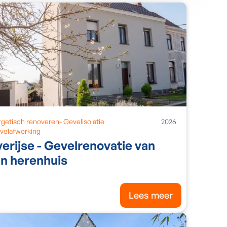
rgetisch renoveren
-
Gevelisolatie
2026
velafwerking
erijse - Gevelrenovatie van
n herenhuis
Lees meer