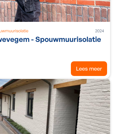
uwmuurisolatie
2024
evegem - Spouwmuurisolatie
Lees meer