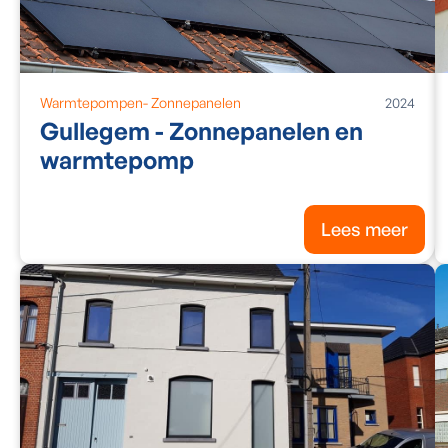
Warmtepompen
-
Zonnepanelen
2024
Gullegem - Zonnepanelen en
warmtepomp
Lees meer