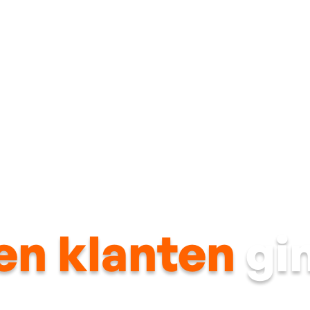
Dak
Gevel
Ramen & deuren
Energietechni
en klanten
gi
 gesprek tot afgewerkt project: telkens een resultaat om trots 