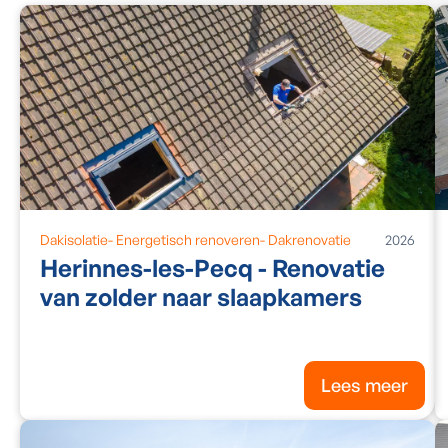
Dakisolatie
-
Energetisch renoveren
-
Dakrenovatie
2026
Herinnes-les-Pecq - Renovatie
van zolder naar slaapkamers
Lees meer