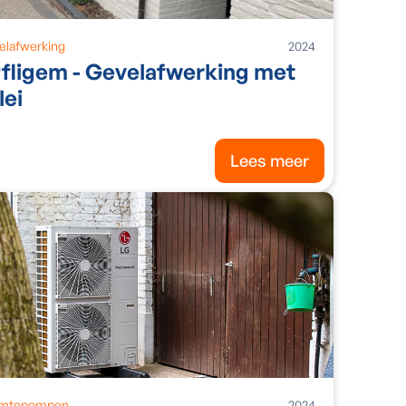
elafwerking
2024
fligem - Gevelafwerking met
lei
Lees meer
mtepompen
2024