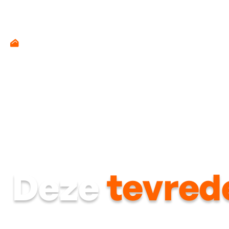
Deze
tevred
Van eerste