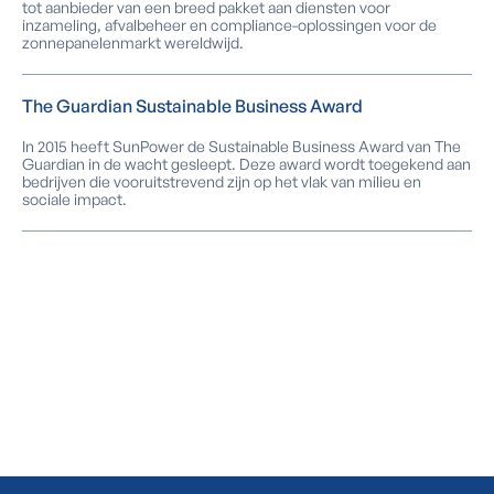
tot aanbieder van een breed pakket aan diensten voor
inzameling, afvalbeheer en compliance-oplossingen voor de
zonnepanelenmarkt wereldwijd.
The Guardian Sustainable Business Award
In 2015 heeft SunPower de Sustainable Business Award van The
Guardian in de wacht gesleept. Deze award wordt toegekend aan
bedrijven die vooruitstrevend zijn op het vlak van milieu en
sociale impact.
Benieuwd hoeveel jij kan besparen
met SunPower zonnepanelen?
Vraag GRATIS een adviesgesprek aan.
Ja, ik wil een gratis plaatsbezoek