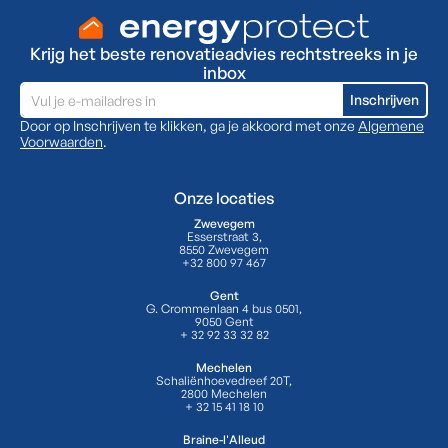
Krijg het beste renovatieadvies rechtstreeks in je
inbox
Door op Inschrijven te klikken, ga je akkoord met onze
Algemene
Voorwaarden
.
Onze locaties
Zwevegem
Esserstraat 3,
8550 Zwevegem
+32 800 97 467
Gent
G. Crommenlaan 4 bus 0501,
9050 Gent
+ 32 92 33 32 82
Mechelen
Schaliënhoevedreef 20T,
2800 Mechelen
+ 32 15 41 18 10
Braine-l'Alleud