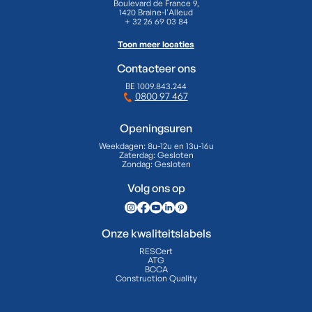
Boulevard de France 9,
1420 Braine-l'Alleud
+ 32 26 69 03 84
Toon meer locaties
Contacteer ons
BE 1009.843.244
0800 97 467
Openingsuren
Weekdagen:
8u-12u en 13u-16u
Zaterdag:
Gesloten
Zondag:
Gesloten
Volg ons op
Onze kwaliteitslabels
RESCert
ATG
BCCA
Construction Quality