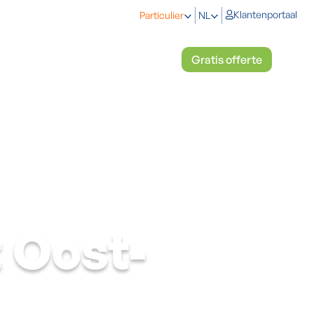
Klantenportaal
Particulier
NL
eken
Koelen en verwarmen
Gratis offerte
 Oost-