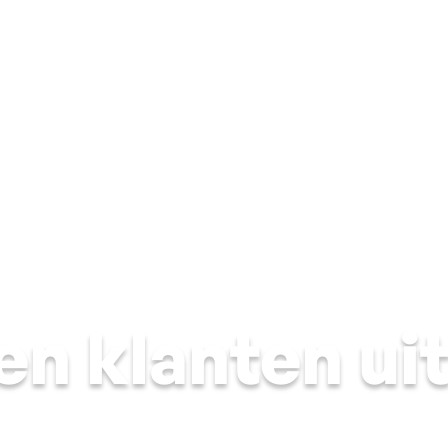
Dak
Gevel
Ramen & deuren
Energietechni
n klanten uit