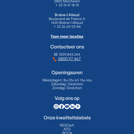
2800 Mechelen
+ 32 15 41 18 10
Braine-l'Alleud
Boulevard de France 9,
1420 Braine-l'Alleud
+ 32 26 69 03 84
Toon meer locaties
Contacteer ons
BE 1009.843.244
0800 97 467
Openingsuren
Weekdagen:
8u-12u en 13u-16u
Zaterdag:
Gesloten
Zondag:
Gesloten
Volg ons op
Onze kwaliteitslabels
RESCert
ATG
BCCA