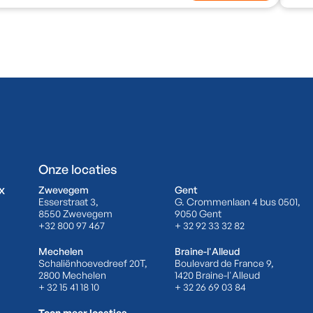
Onze locaties
x
Zwevegem
Gent
Esserstraat 3,
G. Crommenlaan 4 bus 0501,
8550 Zwevegem
9050 Gent
+32 800 97 467
+ 32 92 33 32 82
Mechelen
Braine-l'Alleud
Schaliënhoevedreef 20T,
Boulevard de France 9,
2800 Mechelen
1420 Braine-l'Alleud
+ 32 15 41 18 10
+ 32 26 69 03 84
Toon meer locaties