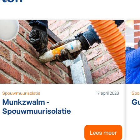
Spouwmuurisolatie
17
april
2023
Spo
Munkzwalm -
Gu
Spouwmuurisolatie
Lees meer