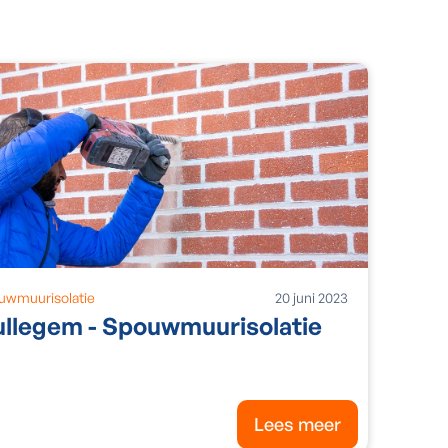
uwmuurisolatie
20
juni
2023
llegem - Spouwmuurisolatie
Lees meer