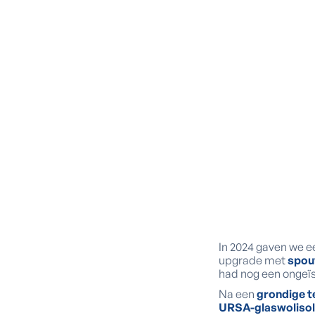
In 2024 gaven we 
upgrade met
spou
had nog een ongeïs
Na een
grondige t
URSA-glaswolisol