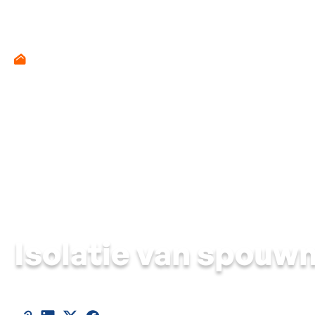
Isolatie van spou
2024
Deel deze referentie