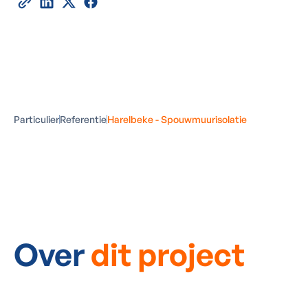
Particulier
Referentie
Harelbeke - Spouwmuurisolatie
Over
dit project