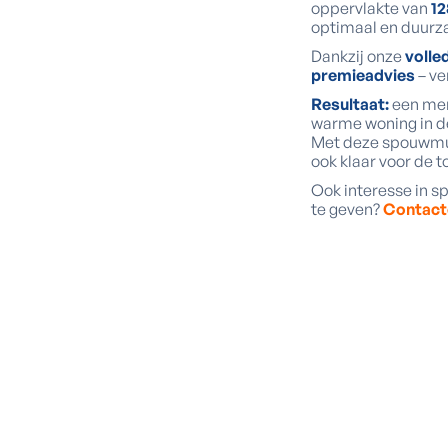
oppervlakte van
12
optimaal en duurz
Dankzij onze
volle
premieadvies
– ve
Resultaat:
een mer
warme woning in de
Met deze spouwmuur
ook klaar voor de 
Ook interesse in 
te geven?
Contact