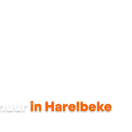
Dak
Gevel
Ramen & deuren
Energietechni
wmuur
in Harelbeke