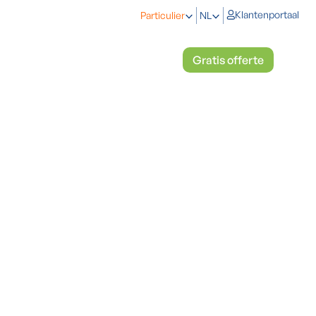
Klantenportaal
Particulier
NL
eken
Koelen en verwarmen
Gratis offerte