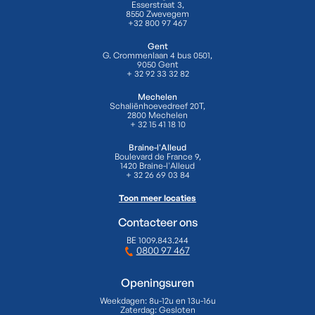
Esserstraat 3,
8550 Zwevegem
+32 800 97 467
Gent
G. Crommenlaan 4 bus 0501,
9050 Gent
+ 32 92 33 32 82
Mechelen
Schaliënhoevedreef 20T,
2800 Mechelen
+ 32 15 41 18 10
Braine-l'Alleud
Boulevard de France 9,
1420 Braine-l'Alleud
+ 32 26 69 03 84
Toon meer locaties
Contacteer ons
BE 1009.843.244
0800 97 467
Openingsuren
Weekdagen:
8u-12u en 13u-16u
Zaterdag:
Gesloten