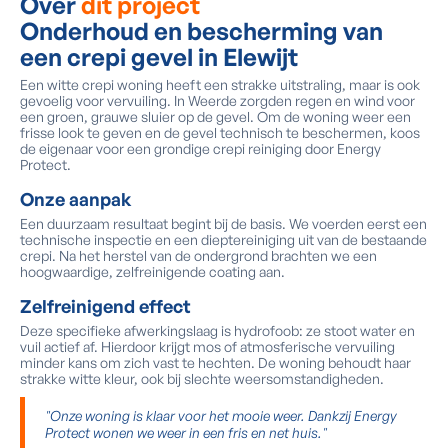
Over
dit project
Onderhoud en bescherming van
een crepi gevel in Elewijt
Een witte crepi woning heeft een strakke uitstraling, maar is ook
gevoelig voor vervuiling. In Weerde zorgden regen en wind voor
een groen, grauwe sluier op de gevel. Om de woning weer een
frisse look te geven en de gevel technisch te beschermen, koos
de eigenaar voor een grondige crepi reiniging door Energy
Protect.
Onze aanpak
Een duurzaam resultaat begint bij de basis. We voerden eerst een
technische inspectie en een dieptereiniging uit van de bestaande
crepi. Na het herstel van de ondergrond brachten we een
hoogwaardige, zelfreinigende coating aan.
Zelfreinigend effect
Deze specifieke afwerkingslaag is hydrofoob: ze stoot water en
vuil actief af. Hierdoor krijgt mos of atmosferische vervuiling
minder kans om zich vast te hechten. De woning behoudt haar
strakke witte kleur, ook bij slechte weersomstandigheden.
"Onze woning is klaar voor het mooie weer. Dankzij Energy
Protect wonen we weer in een fris en net huis."