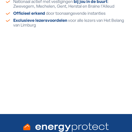
Nationaal actief met vestigingen
bij jou in de buurt
:
Zwevegem, Mechelen, Gent, Herstal en Braine l’Alleud
Officieel erkend
door toonaangevende instanties
Exclusieve lezersvoordelen
voor alle lezers van Het Belang
van Limburg
Ook een warmtepompboiler
installeren?
Vraag je GRATIS plaatsbezoek aan via het formulier
op deze pagina en krijg een GRATIS officiële EPC-
keuring t.w.v. €250!
Ja, ik wil een gratis plaatsbezoek