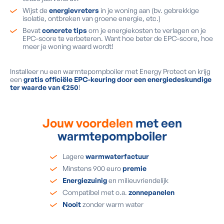
Wijst de
energievreters
in je woning aan (bv. gebrekkige
isolatie, ontbreken van groene energie, etc.)
Bevat
concrete tips
om je energiekosten te verlagen en je
EPC-score te verbeteren. Want hoe beter de EPC-score, hoe
meer je woning waard wordt!
Installeer nu een warmtepompboiler met Energy Protect en krijg
een
gratis officiële EPC-keuring door een energiedeskundige
ter waarde van €250
!
Jouw voordelen
met een
warmtepompboiler
Lagere
warmwaterfactuur
Minstens 900 euro
premie
Energiezuinig
en milieuvriendelijk
Compatibel met o.a.
zonnepanelen
Nooit
zonder warm water