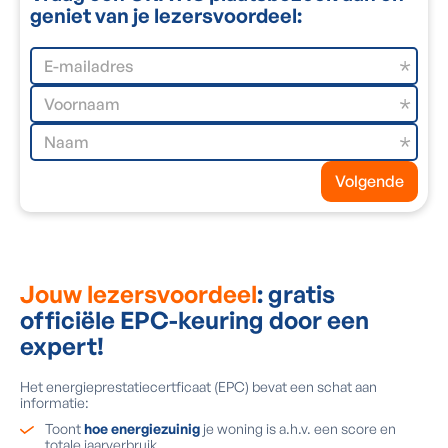
geniet van je lezersvoordeel:
O
o
Volgende
Jouw lezersvoordeel
: gratis
officiële EPC-keuring door een
expert!
Het energieprestatiecertficaat (EPC) bevat een schat aan
informatie:
Toont
hoe energiezuinig
je woning is a.h.v. een score en
totale jaarverbruik