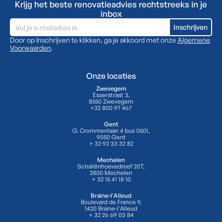
Krijg het beste renovatieadvies rechtstreeks in je
inbox
Door op Inschrijven te klikken, ga je akkoord met onze
Algemene
Voorwaarden
.
Onze locaties
Zwevegem
Esserstraat 3,
8550 Zwevegem
+32 800 97 467
Gent
G. Crommenlaan 4 bus 0501,
9050 Gent
+ 32 92 33 32 82
Mechelen
Schaliënhoevedreef 20T,
2800 Mechelen
+ 32 15 41 18 10
Braine-l'Alleud
Boulevard de France 9,
1420 Braine-l'Alleud
+ 32 26 69 03 84