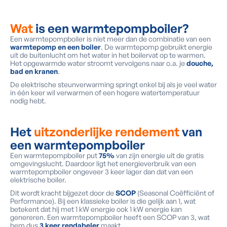
Wat
is een warmtepompboiler?
Een warmtepompboiler is niet meer dan de combinatie van een
warmtepomp en een boiler
. De warmtepomp gebruikt energie
uit de buitenlucht om het water in het boilervat op te warmen.
Het opgewarmde water stroomt vervolgens naar o.a. je
douche,
bad en kranen
.
De elektrische steunverwarming springt enkel bij als je veel water
in één keer wil verwarmen of een hogere watertemperatuur
nodig hebt.
Het
uitzonderlijke rendement
van
een warmtepompboiler
Een warmtepompboiler put
75%
van zijn energie uit de gratis
omgevingslucht. Daardoor ligt het energieverbruik van een
warmtepompboiler ongeveer 3 keer lager dan dat van een
elektrische boiler.
Dit wordt kracht bijgezet door de
SCOP
(Seasonal Coëfficiënt of
Performance). Bij een klassieke boiler is die gelijk aan 1, wat
betekent dat hij met 1 kW energie ook 1 kW energie kan
genereren. Een warmtepompboiler heeft een SCOP van 3, wat
hem dus
3 keer rendabeler
maakt.