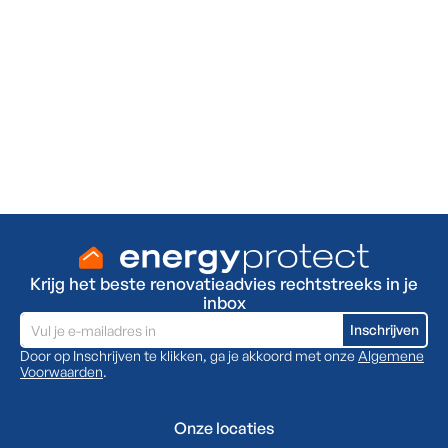
Meer zelfconsumptie, minder
injectie!
Steeds een thuisbatterij-installateur bij jou in de
buurt.
Ja, ik wil een gratis plaatsbezoek
Krijg het beste renovatieadvies rechtstreeks in je
inbox
Door op Inschrijven te klikken, ga je akkoord met onze
Algemene
Voorwaarden
.
Onze locaties