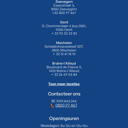
Zwevegem
Esserstraat 3,
8550 Zwevegem
+32 800 97 467
Gent
G. Crommenlaan 4 bus 0501,
9050 Gent
+ 32 92 33 32 82
Mechelen
Schaliënhoevedreef 20T,
2800 Mechelen
+ 32 15 41 18 10
Braine-l'Alleud
Boulevard de France 9,
1420 Braine-l'Alleud
+ 32 26 69 03 84
Toon meer locaties
Contacteer ons
BE 1009.843.244
0800 97 467
Openingsuren
Weekdagen:
8u-12u en 13u-16u