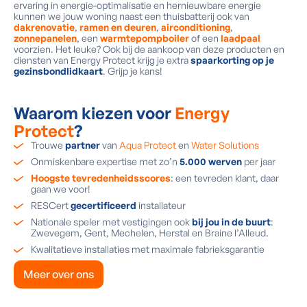
ervaring in energie-optimalisatie en hernieuwbare energie
kunnen we jouw woning naast een thuisbatterij ook van
dakrenovatie
,
ramen en deuren
,
airconditioning
,
zonnepanelen
, een
warmtepompboiler
of een
laadpaal
voorzien. Het leuke? Ook bij de aankoop van deze producten en
diensten van Energy Protect krijg je extra
spaarkorting op je
gezinsbondlidkaart
. Grijp je kans!
Waarom kiezen voor
Energy
Protect
?
Trouwe
partner
van
Aqua Protect
en
Water Solutions
Onmiskenbare expertise met zo’n
5.000 werven
per jaar
Hoogste tevredenheidsscores
: een tevreden klant, daar
gaan we voor!
RESCert
gecertificeerd
installateur
Nationale speler met vestigingen ook
bij jou in de buurt
:
Zwevegem, Gent, Mechelen, Herstal en Braine l’Alleud.
Kwalitatieve installaties met maximale fabrieksgarantie
Meer over ons