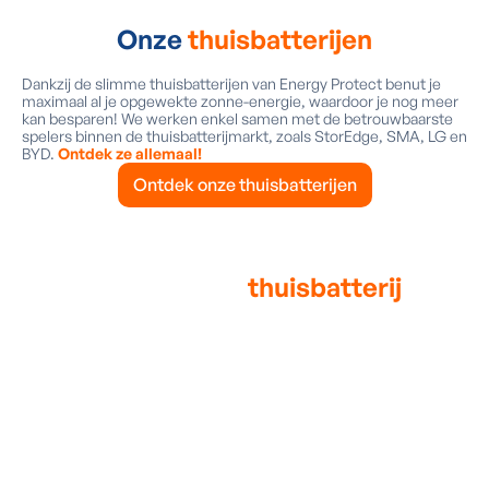
Onze
thuisbatterijen
Dankzij de slimme thuisbatterijen van Energy Protect benut je
maximaal al je opgewekte zonne-energie, waardoor je nog meer
kan besparen! We werken enkel samen met de betrouwbaarste
spelers binnen de thuisbatterijmarkt, zoals StorEdge, SMA, LG en
BYD.
Ontdek ze allemaal!
Ontdek onze thuisbatterijen
Waarom een
thuisbatterij
installeren?
Heb je zonnepanelen liggen? En ben je niet vaak thuis op het
moment dat je panelen het meest energie opwekken? Dan is een
thuisbatterij de perfecte aanvulling! Je overtollige energie sla je
gewoon op in de batterij en gebruik je wanneer jij het wil. Zo
maximaliseer je je zelfconsumptie en minimaliseer je je injectie in
het net.