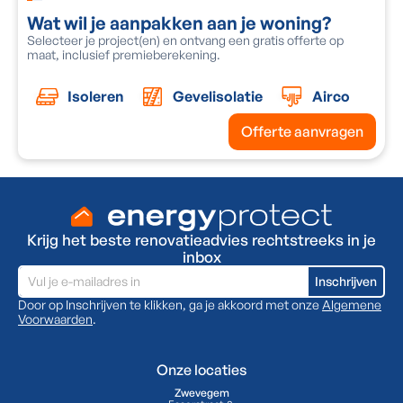
Wat wil je aanpakken aan je woning?
O
Selecteer je project(en) en ontvang een gratis offerte op
V
maat, inclusief premieberekening.
e
Isoleren
Gevelisolatie
Airco
Offerte aanvragen
Krijg het beste renovatieadvies rechtstreeks in je
inbox
Door op Inschrijven te klikken, ga je akkoord met onze
Algemene
Voorwaarden
.
Onze locaties
Zwevegem