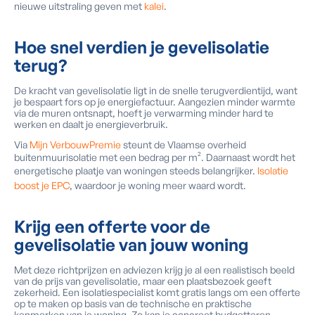
nieuwe uitstraling geven met
kalei
.
Hoe snel verdien je gevelisolatie
terug?
De kracht van gevelisolatie ligt in de snelle terugverdientijd, want
je bespaart fors op je energiefactuur. Aangezien minder warmte
via de muren ontsnapt, hoeft je verwarming minder hard te
werken en daalt je energieverbruik.
Via
Mijn VerbouwPremie
steunt de Vlaamse overheid
buitenmuurisolatie met een bedrag per m². Daarnaast wordt het
energetische plaatje van woningen steeds belangrijker.
Isolatie
boost je EPC
, waardoor je woning meer waard wordt.
Krijg een offerte voor de
gevelisolatie van jouw woning
Met deze richtprijzen en adviezen krijg je al een realistisch beeld
van de prijs van gevelisolatie, maar een plaatsbezoek geeft
zekerheid. Een isolatiespecialist komt gratis langs om een offerte
op te maken op basis van de technische en praktische
kenmerken van je woning. Zo kan je concreet budgetteren.