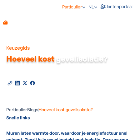
Klantenportaal
Particulier
NL
Keuzegids
Hoeveel kost
gevelisolatie?
Door
Sven Verhas
-
Expert in isolatie en gevelafwerking
03
juni
2026
•
6
minuten leestijd
Deel deze blog
Particulier
Blogs
Hoeveel kost gevelisolatie?
Snelle links
Muren laten warmte door, waardoor je energiefactuur snel
oploopt. Tenzij je je gevel bedekt met isolatie. Deze warme