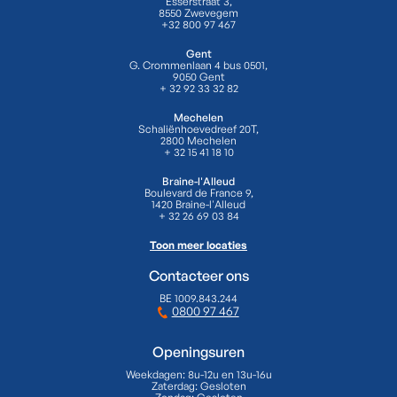
Esserstraat 3,
8550 Zwevegem
+32 800 97 467
Gent
G. Crommenlaan 4 bus 0501,
9050 Gent
+ 32 92 33 32 82
Mechelen
Schaliënhoevedreef 20T,
2800 Mechelen
+ 32 15 41 18 10
Braine-l'Alleud
Boulevard de France 9,
1420 Braine-l'Alleud
+ 32 26 69 03 84
Toon meer locaties
Contacteer ons
BE 1009.843.244
0800 97 467
Openingsuren
Weekdagen:
8u-12u en 13u-16u
Zaterdag:
Gesloten