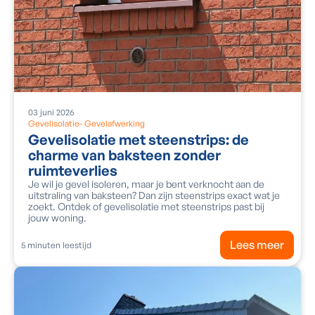
03
juni
2026
Gevelisolatie
-
Gevelafwerking
Gevelisolatie met steenstrips: de
charme van baksteen zonder
ruimteverlies
Je wil je gevel isoleren, maar je bent verknocht aan de
uitstraling van baksteen? Dan zijn steenstrips exact wat je
zoekt. Ontdek of gevelisolatie met steenstrips past bij
jouw woning.
Lees meer
5
minuten leestijd