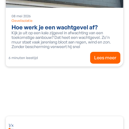
08
mei
2026
Gevelisolatie
Hoe werk je een wachtgevel af?
Kijk je uit op een kale zijgevel in afwachting van een
toekomstige aanbouw? Dat heet een wachtgevel. Zo’n
muur staat vaak jarenlang bloot aan regen, wind en zon.
Zonder bescherming verweert hij snel
Lees meer
6
minuten leestijd
Vraag een gratis adviesgesprek aan
Ontvang deskundig advies op maat voor jouw
energetische renovatie. Vul het formulier in en wij
nemen snel contact met je op!
1
/
x