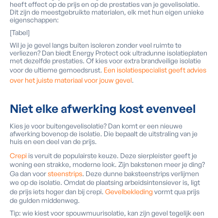
heeft effect op de prijs en op de prestaties van je gevelisolatie.
Dit zijn de meestgebruikte materialen, elk met hun eigen unieke
eigenschappen:
[Tabel]
Wil je je gevel langs buiten isoleren zonder veel ruimte te
verliezen? Dan biedt Energy Protect ook ultradunne isolatieplaten
met dezelfde prestaties. Of kies voor extra brandveilige isolatie
voor de ultieme gemoedsrust.
Een isolatiespecialist geeft advies
over het juiste materiaal voor jouw gevel
.
Niet elke afwerking kost evenveel
Kies je voor buitengevelisolatie? Dan komt er een nieuwe
afwerking bovenop de isolatie. Die bepaalt de uitstraling van je
huis en een deel van de prijs.
Crepi
is veruit de populairste keuze. Deze sierpleister geeft je
woning een strakke, moderne look. Zijn bakstenen meer je ding?
Ga dan voor
steenstrips
. Deze dunne baksteenstrips verlijmen
we op de isolatie. Omdat de plaatsing arbeidsintensiever is, ligt
de prijs iets hoger dan bij crepi.
Gevelbekleding
vormt qua prijs
de gulden middenweg.
Tip: wie kiest voor spouwmuurisolatie, kan zijn gevel tegelijk een