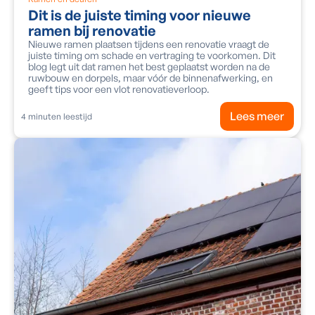
Dit is de juiste timing voor nieuwe
ramen bij renovatie
Nieuwe ramen plaatsen tijdens een renovatie vraagt de
juiste timing om schade en vertraging te voorkomen. Dit
blog legt uit dat ramen het best geplaatst worden na de
ruwbouw en dorpels, maar vóór de binnenafwerking, en
geeft tips voor een vlot renovatieverloop.
Lees meer
4
minuten leestijd