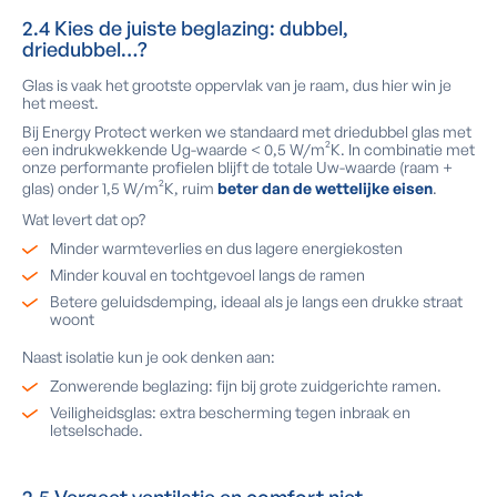
2.4 Kies de juiste beglazing: dubbel,
driedubbel…?
Glas is vaak het grootste oppervlak van je raam, dus hier win je
het meest.
Bij Energy Protect werken we standaard met driedubbel glas met
een indrukwekkende Ug-waarde < 0,5 W/m²K. In combinatie met
onze performante profielen blijft de totale Uw-waarde (raam +
glas) onder 1,5 W/m²K, ruim
beter dan de wettelijke eisen
.
Wat levert dat op?
Minder warmteverlies en dus lagere energiekosten
Minder kouval en tochtgevoel langs de ramen
Betere geluidsdemping, ideaal als je langs een drukke straat
woont
Naast isolatie kun je ook denken aan:
Zonwerende beglazing: fijn bij grote zuidgerichte ramen.
Veiligheidsglas: extra bescherming tegen inbraak en
letselschade.