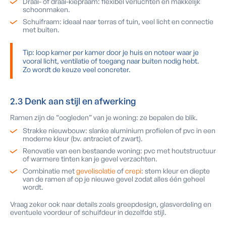
Draai- of draai-kiepraam: flexibel verluchten en makkelijk
schoonmaken.
Schuifraam: ideaal naar terras of tuin, veel licht en connectie
met buiten.
Tip: loop kamer per kamer door je huis en noteer waar je
vooral licht, ventilatie of toegang naar buiten nodig hebt.
Zo wordt de keuze veel concreter.
2.3 Denk aan stijl en afwerking
Ramen zijn de “oogleden” van je woning: ze bepalen de blik.
Strakke nieuwbouw: slanke aluminium profielen of pvc in een
moderne kleur (bv. antraciet of zwart).
Renovatie van een bestaande woning: pvc met houtstructuur
of warmere tinten kan je gevel verzachten.
Combinatie met
gevelisolatie
of
crepi
: stem kleur en diepte
van de ramen af op je nieuwe gevel zodat alles één geheel
wordt.
Vraag zeker ook naar details zoals greepdesign, glasverdeling en
eventuele voordeur of schuifdeur in dezelfde stijl.