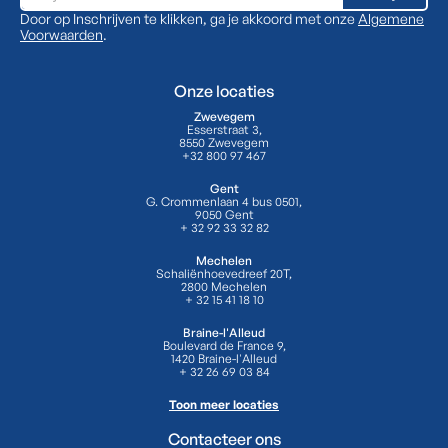
Door op Inschrijven te klikken, ga je akkoord met onze
Algemene
Voorwaarden
.
Onze locaties
Zwevegem
Esserstraat 3,
8550 Zwevegem
+32 800 97 467
Gent
G. Crommenlaan 4 bus 0501,
9050 Gent
+ 32 92 33 32 82
Mechelen
Schaliënhoevedreef 20T,
2800 Mechelen
+ 32 15 41 18 10
Braine-l'Alleud
Boulevard de France 9,
1420 Braine-l'Alleud
+ 32 26 69 03 84
Toon meer locaties
Contacteer ons