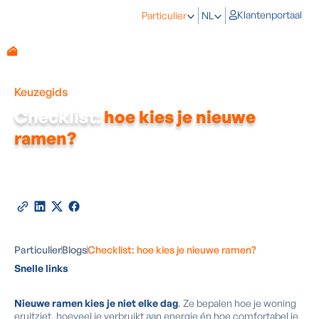
Klantenportaal
Particulier
NL
Keuzegids
Checklist:
hoe kies je nieuwe
ramen?
Door
Frederic Dewildeman
-
Expert in energetisch
renoveren
21
november
2025
•
5
minuten leestijd
Deel deze blog
Particulier
Blogs
Checklist: hoe kies je nieuwe ramen?
Snelle links
Nieuwe ramen kies je niet elke dag
. Ze bepalen hoe je woning
eruitziet, hoeveel je verbruikt aan energie én hoe comfortabel je