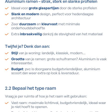
Aluminium ramen – strak, sterk en slanke profielen
Ideaal voor
grote glaspartijen
door de sterke profielen
Slank en modern
design, perfect voor hedendaagse
architectuur
Zeer
duurzaam
en
kleurvast
met minimale
onderhoudsbehoefte
Extra
inbraakveilig
dankzij de stevigheid van het materiaal
Twijfel je? Denk dan aan:
Stijl
van je woning: landelijk, klassiek, modern…
Grootte
van je ramen: grote schuiframen? Aluminium is vaak
interessanter.
Budget
: pvc is doorgaans budgetvriendelijker, aluminium
scoort dan weer extra op look & levensduur.
2.2 Bepaal het type raam
Vraag je per ruimte af hoe je het raam wilt gebruiken:
Vast raam: maximale lichtinval, budgetvriendelijk, ideaal waar
je niet hoeft te openen.