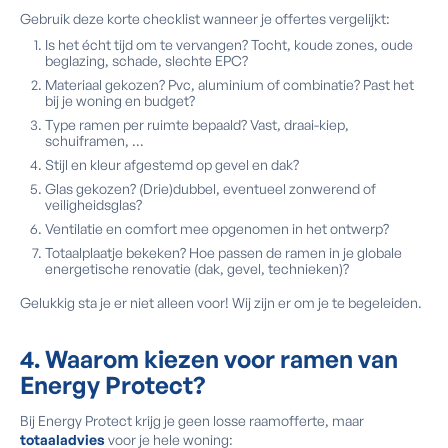
Gebruik deze korte checklist wanneer je offertes vergelijkt:
Is het écht tijd om te vervangen? Tocht, koude zones, oude
beglazing, schade, slechte EPC?
Materiaal gekozen? Pvc, aluminium of combinatie? Past het
bij je woning en budget?
Type ramen per ruimte bepaald? Vast, draai-kiep,
schuiframen, …
Stijl en kleur afgestemd op gevel en dak?
Glas gekozen? (Drie)dubbel, eventueel zonwerend of
veiligheidsglas?
Ventilatie en comfort mee opgenomen in het ontwerp?
Totaalplaatje bekeken? Hoe passen de ramen in je globale
energetische renovatie (dak, gevel, technieken)?
Gelukkig sta je er niet alleen voor! Wij zijn er om je te begeleiden.
4. Waarom kiezen voor ramen van
Energy Protect?
Bij Energy Protect krijg je geen losse raamofferte, maar
totaaladvies
voor je hele woning: