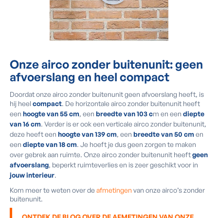
Onze airco zonder buitenunit: geen
afvoerslang en
heel compact
Doordat onze airco zonder buitenunit geen afvoerslang heeft, is
hij heel
compact
. De horizontale airco zonder buitenunit heeft
een
hoogte van 55 cm
, een
breedte van 103 c
m en een
diepte
van 16 cm
. Verder is er ook een verticale airco zonder buitenunit,
deze heeft een
hoogte van 139 cm
, een
breedte van 50 cm
en
een
diepte van 18 cm
. Je hoeft je dus geen zorgen te maken
over gebrek aan ruimte. Onze airco zonder buitenunit heeft
geen
afvoerslang
, beperkt ruimteverlies en is zeer geschikt voor in
jouw interieur
.
Kom meer te weten over de
afmetingen
van onze airco’s zonder
buitenunit.
ONTDEK DE BLOG OVER DE AFMETINGEN VAN ONZE