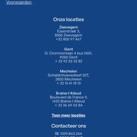
Voorwaarden
.
Onze locaties
Zwevegem
Esserstraat 3,
8550 Zwevegem
+32 800 97 467
Gent
G. Crommenlaan 4 bus 0501,
9050 Gent
+ 32 92 33 32 82
Mechelen
Schaliënhoevedreef 20T,
2800 Mechelen
+ 32 15 41 18 10
Braine-l'Alleud
Boulevard de France 9,
1420 Braine-l'Alleud
+ 32 26 69 03 84
Toon meer locaties
Contacteer ons
BE 1009.843.244