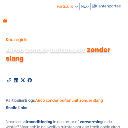
Klantenportaal
Particulier
NL
Keuzegids
Airco zonder buitenunit
zonder
slang
Door
Jacky Lesterquy
-
Expert in airconditioning
13
april
2021
•
2
minuten leestijd
Deel deze blog
Particulier
Blogs
Airco zonder buitenunit zonder slang
Snelle links
Nood aan
airconditioning
in de zomer of
verwarming
in de
winter? Maar heb je nauwelijks ruimte voor een traditionele airco