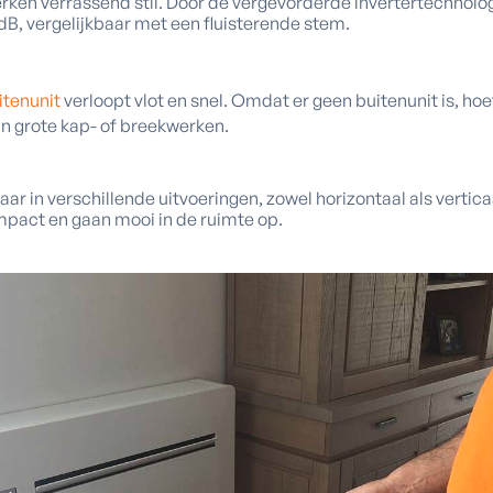
erken verrassend stil. Door de vergevorderde invertertechnol
0 dB, vergelijkbaar met een fluisterende stem.
itenunit
verloopt vlot en snel. Omdat er geen buitenunit is, hoe
van grote kap- of breekwerken.
ar in verschillende uitvoeringen, zowel horizontaal als verticaa
compact en gaan mooi in de ruimte op.