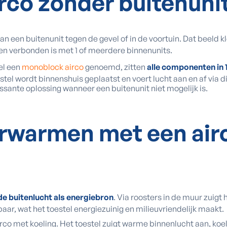
irco zonder buitenuni
n een buitenunit tegen de gevel of in de voortuin. Dat beeld klo
ngen verbonden is met 1 of meerdere binnenunits.
el een
monoblock airco
genoemd, zitten
alle componenten in 
tel wordt binnenshuis geplaatst en voert lucht aan en af via di
sante oplossing wanneer een buitenunit niet mogelijk is.
erwarmen met een air
de buitenlucht als energiebron
. Via roosters in de muur zuigt 
ikbaar, wat het toestel energiezuinig en milieuvriendelijk maakt.
o met koeling. Het toestel zuigt warme binnenlucht aan, koelt