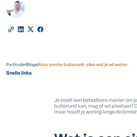
Door
Wim Vandevelde
-
Expert in energetisc
06
april
2021
•
3
minuten leestijd
Deel deze blog
Particulier
Blogs
Airco zonder buitenunit: alles wat je wil weten
Snelle links
Je zoekt een betaalbare manier om je 
buitenunit kan, mag of wil plaatsen? D
maar houdt je woning langs de binne