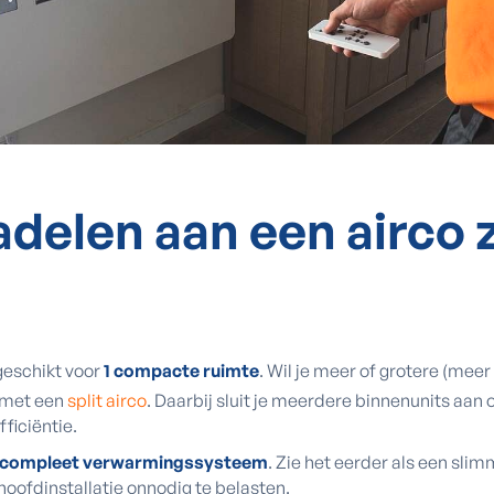
nadelen aan een airco
 geschikt voor
1 compacte ruimte
. Wil je meer of grotere (mee
 met een
split airco
. Daarbij sluit je meerdere binnenunits aan op
ficiëntie.
n compleet verwarmingssysteem
. Zie het eerder als een slim
hoofdinstallatie onnodig te belasten.