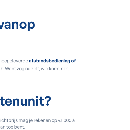
 vanop
e meegeleverde
afstandsbediening of
rk. Want zeg nu zelf, wie komt niet
itenunit?
richtprijs mag je rekenen op €1.000 à
an toe bent.