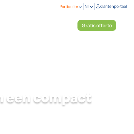
Klantenportaal
Particulier
NL
eken
Koelen en verwarmen
Gratis offerte
n een compact