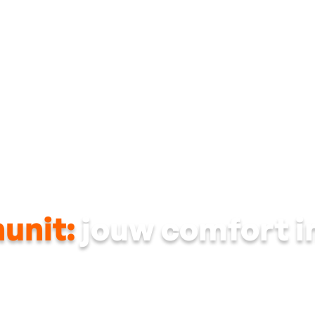
Dak
Gevel
Ramen & deuren
Energietechni
nunit:
jouw comfort i