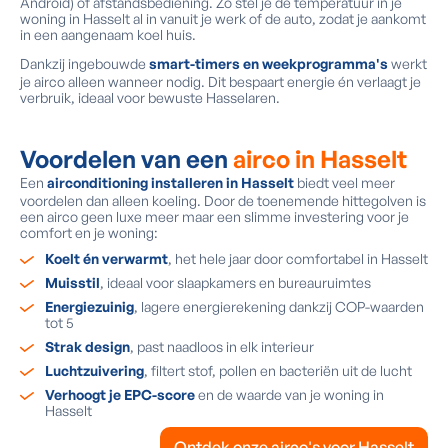
Android) of afstandsbediening. Zo stel je de temperatuur in je
woning in Hasselt al in vanuit je werk of de auto, zodat je aankomt
in een aangenaam koel huis.
Dankzij ingebouwde
smart-timers en weekprogramma's
werkt
je airco alleen wanneer nodig. Dit bespaart energie én verlaagt je
verbruik, ideaal voor bewuste Hasselaren.
Voordelen van een
airco in Hasselt
Een
airconditioning installeren in Hasselt
biedt veel meer
voordelen dan alleen koeling. Door de toenemende hittegolven is
een airco geen luxe meer maar een slimme investering voor je
comfort en je woning:
Koelt én verwarmt
, het hele jaar door comfortabel in Hasselt
Muisstil
, ideaal voor slaapkamers en bureauruimtes
Energiezuinig
, lagere energierekening dankzij COP-waarden
tot 5
Strak design
, past naadloos in elk interieur
Luchtzuivering
, filtert stof, pollen en bacteriën uit de lucht
Verhoogt je EPC-score
en de waarde van je woning in
Hasselt
Ontdek onze airco's voor Hasselt