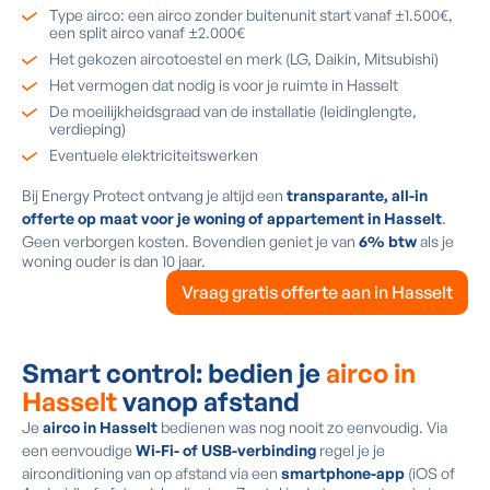
Type airco: een airco zonder buitenunit start vanaf ±1.500€,
een split airco vanaf ±2.000€
Het gekozen aircotoestel en merk (LG, Daikin, Mitsubishi)
Het vermogen dat nodig is voor je ruimte in Hasselt
De moeilijkheidsgraad van de installatie (leidinglengte,
verdieping)
Eventuele elektriciteitswerken
Bij Energy Protect ontvang je altijd een
transparante, all-in
offerte op maat voor je woning of appartement in Hasselt
.
Geen verborgen kosten. Bovendien geniet je van
6% btw
als je
woning ouder is dan 10 jaar.
Vraag gratis offerte aan in Hasselt
Smart control: bedien je
airco in
Hasselt
vanop afstand
Je
airco in Hasselt
bedienen was nog nooit zo eenvoudig. Via
een eenvoudige
Wi-Fi- of USB-verbinding
regel je je
airconditioning van op afstand via een
smartphone-app
(iOS of