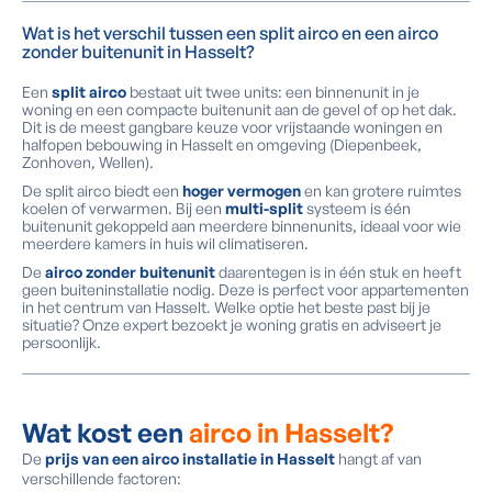
Wat is het verschil tussen een split airco en een airco
zonder buitenunit in Hasselt?
Een
split airco
bestaat uit twee units: een binnenunit in je
woning en een compacte buitenunit aan de gevel of op het dak.
Dit is de meest gangbare keuze voor vrijstaande woningen en
halfopen bebouwing in Hasselt en omgeving (Diepenbeek,
Zonhoven, Wellen).
De split airco biedt een
hoger vermogen
en kan grotere ruimtes
koelen of verwarmen. Bij een
multi-split
systeem is één
buitenunit gekoppeld aan meerdere binnenunits, ideaal voor wie
meerdere kamers in huis wil climatiseren.
De
airco zonder buitenunit
daarentegen is in één stuk en heeft
geen buiteninstallatie nodig. Deze is perfect voor appartementen
in het centrum van Hasselt. Welke optie het beste past bij je
situatie? Onze expert bezoekt je woning gratis en adviseert je
persoonlijk.
Wat kost een
airco in Hasselt?
De
prijs van een airco installatie in Hasselt
hangt af van
verschillende factoren: