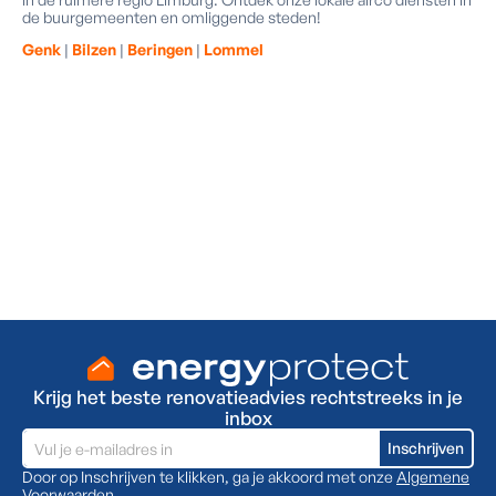
de buurgemeenten en omliggende steden!
Genk​
|
Bilzen​
|
Beringen​
|
Lommel​
Vraag een gratis adviesgesprek aan
Ontvang deskundig advies op maat voor jouw
energetische renovatie. Vul het formulier in en wij
nemen snel contact met je op!
Ja, ik wil een gratis plaatsbezoek
Krijg het beste renovatieadvies rechtstreeks in je
inbox
Door op Inschrijven te klikken, ga je akkoord met onze
Algemene
Voorwaarden
.