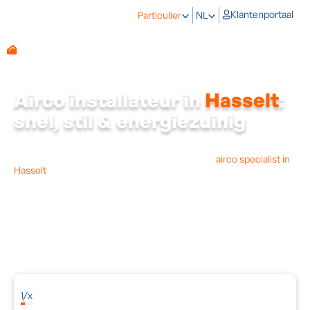
Klantenportaal
Particulier
NL
Airco installateur in
Hasselt
:
snel, stil & energiezuinig
Op zoek naar een betrouwbare
airco installateur in Hasselt
?
De zomers worden steeds heter en Hasselaren zoeken vaker
naar verkoeling.
Energy Protect
is dé erkende
airco specialist in
Hasselt
en omliggende gemeenten zoals Diepenbeek,
Zonhoven, Wellen, Kermt en Stevoort.
Onze airco's zijn
muisstil, energiezuinig
en in één dag geplaatst.
Voor elk type woning of appartement in Hasselt bieden wij de
perfecte oplossing, van een airco zonder buitenunit tot een
krachtige split airco. Ons lokaal team in de Hasseltse regio komt
gratis bij je langs
voor een vrijblijvend plaatsbezoek en advies op
maat.
1
/
x