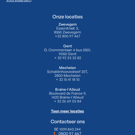
Onze locaties
Zwevegem
Esserstraat 3,
8550 Zwevegem
+32 800 97 467
Gent
G. Crommenlaan 4 bus 0501,
9050 Gent
+ 32 92 33 32 82
Mechelen
Schaliënhoevedreef 20T,
2800 Mechelen
+ 32 15 41 18 10
Braine-l'Alleud
Boulevard de France 9,
1420 Braine-l'Alleud
+ 32 26 69 03 84
Toon meer locaties
Contacteer ons
BE 1009.843.244
0800 97 467