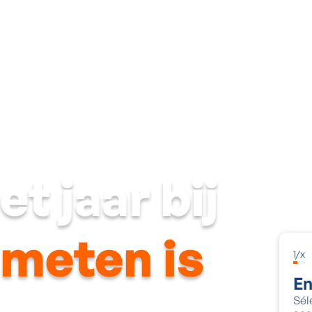
Façade
Châssis & portes
Ventilation
Techniques énerg
t jaar bij
meten is
1
/
x
En
Sél