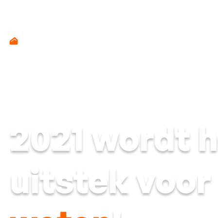
Toiture
2021 wordt he
uitstek voor