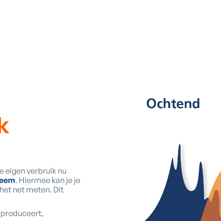
k
je eigen verbruik nu
teem
. Hiermee kan je je
 het net meten. Dit
 produceert,