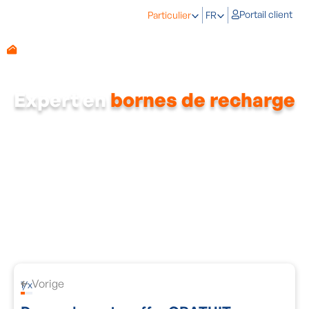
Portail client
Particulier
FR
Expert en
bornes de recharge
Les voitures électriques sont de plus en plus courantes.
Conduisez-vous aussi une voiture électrique ces jours-ci ? Dans
ce cas, il est préférable d'acheter une borne de recharge. Une
borne de recharge charge jusqu'à 10 fois plus vite qu'une prise
normale. La vitesse de charge dépend de la puissance de la
borne de recharge et de la capacité de charge de votre voiture.
Nous choisissons toujours des bornes de chargement de haute
qualité.
Une conduite électrique sans souci avec une borne de recharge
d'Energy Protect ! Nous vous aidons à choisir la meilleure borne
de recharge selon vos besoins.
Vorige
1
/
x