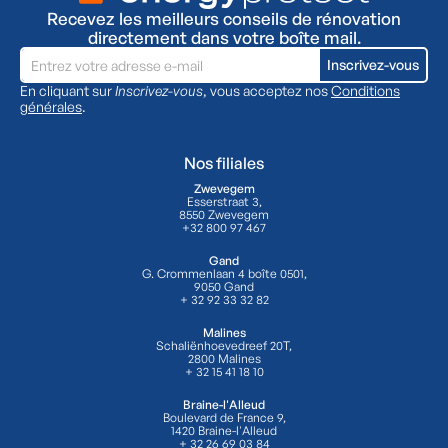
Recevez les meilleurs conseils de rénovation
directement dans votre boîte mail.
En cliquant sur
Inscrivez-vous
, vous acceptez nos
Conditions
générales
.
Nos filiales
Zwevegem
Esserstraat 3,
8550 Zwevegem
+32 800 97 467
Gand
G. Crommenlaan 4 boîte 0501,
9050 Gand
+ 32 92 33 32 82
Malines
Schaliënhoevedreef 20T,
2800 Malines
+ 32 15 41 18 10
Braine-l'Alleud
Boulevard de France 9,
1420 Braine-l'Alleud
+ 32 26 69 03 84