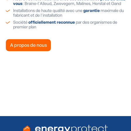
vous
: Braine-l'Alleud, Zwevegem, Malines, Herstal et Gand
Installations de haute qualité avec une
garantie
maximale du
fabricant et de l'installation
Société
officiellement reconnue
par des organismes de
premier plan
A propos de nous
À la recherche d'une borne de
recharge ?
Oui, je veux une consultation gratuite
Oui, je souhaite une visite gratuite