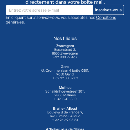
directement dans votre boîte mail.
En cliquant sur
Inscrivez-vous
, vous acceptez nos
Conditions
générales
.
Nos filiales
Zwevegem
Esserstraat 3,
8550 Zwevegem
+32 800 97 467
Gand
G. Crommenlaan 4 boîte 0501,
9050 Gand
+ 32 92 33 32 82
Malines
Schaliënhoevedreef 20T,
2800 Malines
+ 32 15 41 18 10
Braine-l'Alleud
Boulevard de France 9,
1420 Braine-l'Alleud
+ 32 26 69 03 84
Afficher plus de filiales