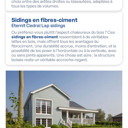
choix entre des arêtes droites ou biseautées, adaptées à
tous les types de volumes.
Sidings en fibres-ciment
Eternit Cedral Lap sidings
Ou préférez-vous plutôt l’aspect chaleureux du bois ? Ces
sidings en fibres-ciment
ressemblent à de véritables
lattes en bois, mais offrent tous les avantages du
fibrociment. Une durabilité accrue, moins d’entretien, et la
possibilité de les poser à l’horizontale ou à la verticale, avec
ou sans joints apparents. Une chose est sûre : la structure
boisée reste un véritable accroche-regard.