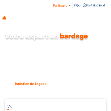
Portail client
Particulier
FR
Votre expert en
bardage
Vous souhaitez donner à votre maison un style moderne tout en
la protégeant contre la pluie et le vent ?
Alors, le
bardage
est la solution parfaite.
Vous pouvez choisir parmi différents matériaux et styles : des
lattes aspect bois chaleureux
aux
ardoises en fibres-ciment
faciles à entretenir
. Ainsi, votre
façade
devient un véritable
atout visuel, tout en restant durable et nécessitant peu
d’entretien.
Un avantage supplémentaire ? Le
bardage extérieur
va de pair
avec l’
isolation de façade
. Non seulement votre
mur aveugle
paraît plus esthétique, mais votre maison gagne également en
efficacité énergétique et en confort.
1
/
x