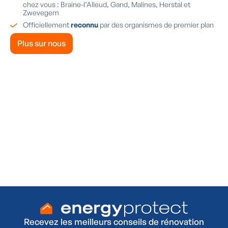
chez vous : Braine-l’Alleud, Gand, Malines, Herstal et
Zwevegem
Officiellement
reconnu
par des organismes de premier plan
Plus sur nous
Envie d'habiller votre mur extérieur
?
Vous souhaitez également poser un bardage sur
votre façade ?
Demandez un conseil gratuit et personnalisé !
Oui, je souhaite une visite gratuite
Recevez les meilleurs conseils de rénovation