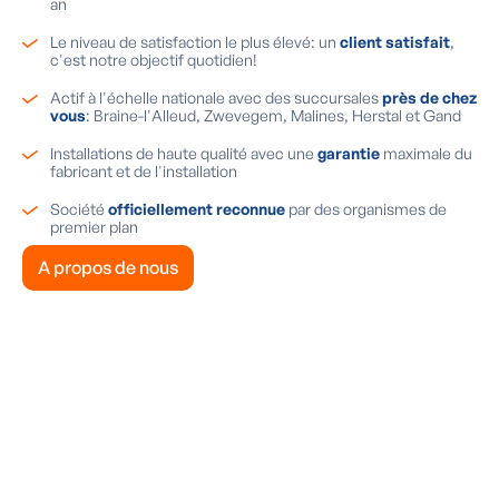
an
Le niveau de satisfaction le plus élevé: un
client satisfait
,
c'est notre objectif quotidien!
Actif à l'échelle nationale avec des succursales
près de chez
vous
: Braine-l'Alleud, Zwevegem, Malines, Herstal et Gand
Installations de haute qualité avec une
garantie
maximale du
fabricant et de l'installation
Société
officiellement reconnue
par des organismes de
premier plan
A propos de nous
Demandez une visite gratuite
Recevez des conseils d’expert personnalisés pour
votre rénovation énergétique. Remplissez le
formulaire et nous vous contacterons rapidement !