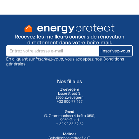
Oui, je souhaite une visite gratuite
Recevez les meilleurs conseils de rénovation
directement dans votre boîte mail.
En cliquant sur
Inscrivez-vous
, vous acceptez nos
Conditions
générales
.
Nos filiales
Zwevegem
Esserstraat 3,
8550 Zwevegem
+32 800 97 467
Gand
G. Crommenlaan 4 boîte 0501,
9050 Gand
+ 32 92 33 32 82
Malines
Schaliënhoevedreef 20T,