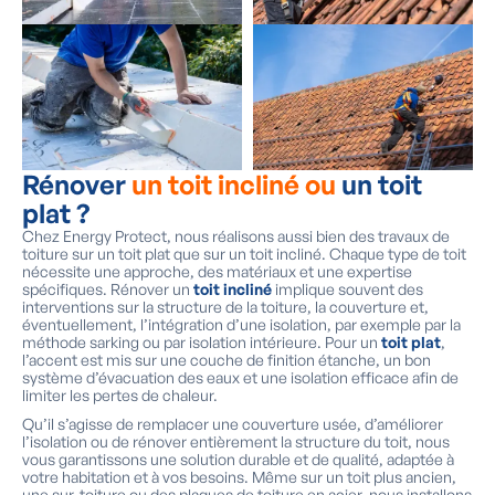
Rénover
un toit incliné ou
un toit
plat ?
Chez Energy Protect, nous réalisons aussi bien des travaux de
toiture sur un toit plat que sur un toit incliné. Chaque type de toit
nécessite une approche, des matériaux et une expertise
spécifiques. Rénover un
toit incliné
implique souvent des
interventions sur la structure de la toiture, la couverture et,
éventuellement, l’intégration d’une isolation, par exemple par la
méthode sarking ou par isolation intérieure. Pour un
toit plat
,
l’accent est mis sur une couche de finition étanche, un bon
système d’évacuation des eaux et une isolation efficace afin de
limiter les pertes de chaleur.
Qu’il s’agisse de remplacer une couverture usée, d’améliorer
l’isolation ou de rénover entièrement la structure du toit, nous
vous garantissons une solution durable et de qualité, adaptée à
votre habitation et à vos besoins. Même sur un toit plus ancien,
une sur-toiture ou des plaques de toiture en acier, nous installons