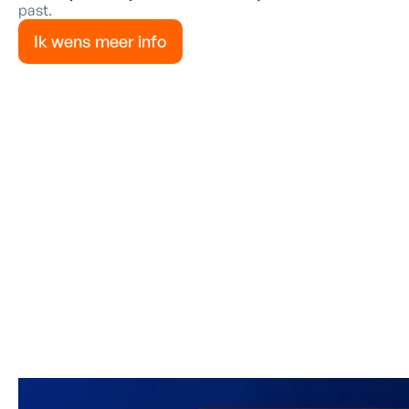
past.
Ik wens meer info