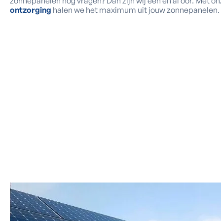
zonnepanelen nog vragen? Dan zijn wij één en al oor. Met o
ontzorging
halen we het maximum uit jouw zonnepanelen.