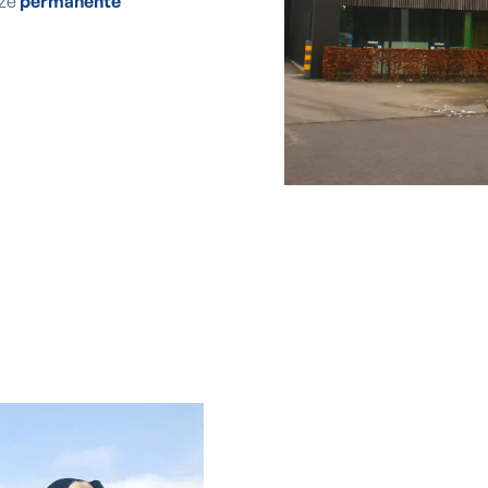
nze
permanente