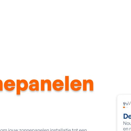
Façade
Châssis & portes
Ventilation
Techniques énerg
nepanelen
V
1
/
x
De
Nou
en 
n om jouw zonnepanelen installatie tot een