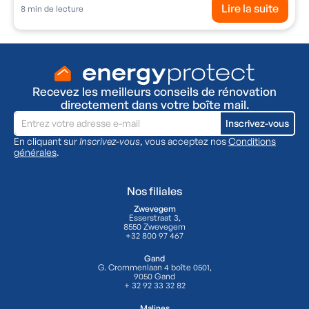
Lire la suite
8
min de lecture
Recevez les meilleurs conseils de rénovation
directement dans votre boîte mail.
En cliquant sur
Inscrivez-vous
, vous acceptez nos
Conditions
générales
.
Nos filiales
Zwevegem
Esserstraat 3,
8550 Zwevegem
+32 800 97 467
Gand
G. Crommenlaan 4 boîte 0501,
9050 Gand
+ 32 92 33 32 82
Malines