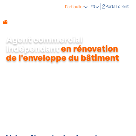
Portail client
Particulier
FR
Agent commercial
indépendant
en rénovation
de l'enveloppe du bâtiment
Pour soutenir notre croissance dans les solutions de rénovation
énergétique globale, nous recherchons un agent commercial
indépendant spécialisé dans l’enveloppe du bâtiment (isolation,
toiture, façade, châssis & portes), avec une réelle fibre
commerciale et une affinité technique.
Vous accompagnez des particuliers qui souhaitent rendre leur
habitation plus économe en énergie et plus confortable grâce à
des travaux sur l’enveloppe du bâtiment, complétés, lorsque
c’est pertinent, par d’autres solutions proposées par notre
entreprise.