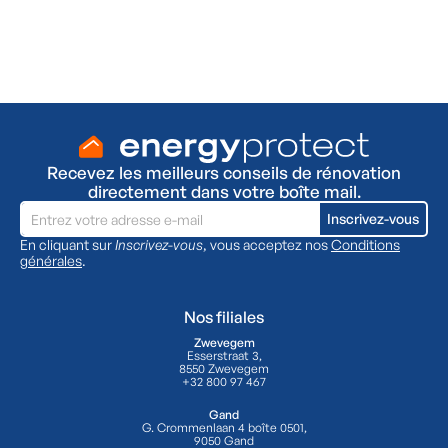
Demandez la visite GRATUITE d’un expert en
isolation.
Oui, je souhaite une visite gratuite
Recevez les meilleurs conseils de rénovation
directement dans votre boîte mail.
En cliquant sur
Inscrivez-vous
, vous acceptez nos
Conditions
générales
.
Nos filiales
Zwevegem
Esserstraat 3,
8550 Zwevegem
+32 800 97 467
Gand
G. Crommenlaan 4 boîte 0501,
9050 Gand