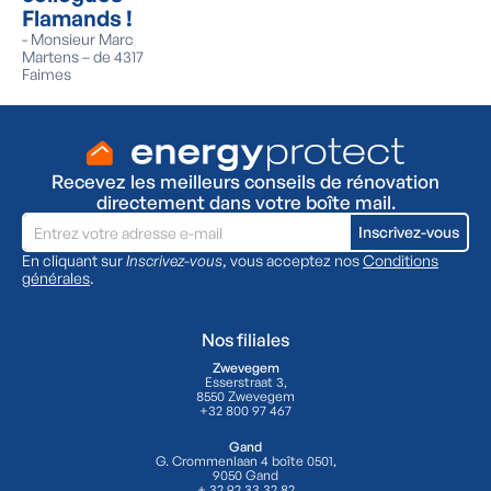
Flamands !
-
Monsieur Marc
Martens – de 4317
Faimes
Recevez les meilleurs conseils de rénovation
directement dans votre boîte mail.
En cliquant sur
Inscrivez-vous
, vous acceptez nos
Conditions
générales
.
Nos filiales
Zwevegem
Esserstraat 3,
8550 Zwevegem
+32 800 97 467
Gand
G. Crommenlaan 4 boîte 0501,
9050 Gand
+ 32 92 33 32 82