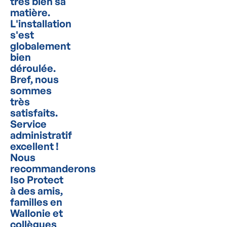
très bien sa
matière.
L'installation
s'est
globalement
bien
déroulée.
Bref, nous
sommes
très
satisfaits.
Service
administratif
excellent !
Nous
recommanderons
Iso Protect
à des amis,
familles en
Wallonie et
collègues