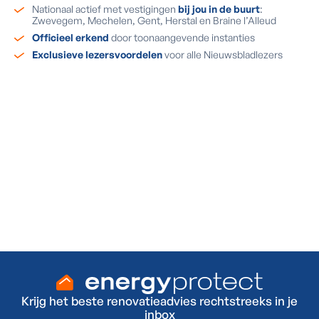
Nationaal actief met vestigingen
bij jou in de buurt
:
Zwevegem, Mechelen, Gent, Herstal en Braine l’Alleud
Officieel erkend
door toonaangevende instanties
Exclusieve lezersvoordelen
voor alle Nieuwsbladlezers
Ook een warmtepomp installeren?
Vraag je GRATIS plaatsbezoek aan via het formulier
op deze pagina en krijg een GRATIS officiële EPC-
keuring t.w.v. €250!
Ja, ik wil een gratis plaatsbezoek
Krijg het beste renovatieadvies rechtstreeks in je
inbox