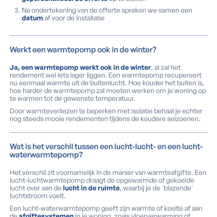
Na ondertekening van de offerte spreken we samen een
datum
af voor de installatie
Werkt een warmtepomp ook in de winter?
Ja, een warmtepomp werkt ook in de winter
, al zal het
rendement wel iets lager liggen. Een warmtepomp recupereert
nu eenmaal warmte uit de buitenlucht. Hoe kouder het buiten is,
hoe harder de warmtepomp zal moeten werken om je woning op
te warmen tot de gewenste temperatuur.
Door warmteverliezen te beperken met isolatie behaal je echter
nog steeds mooie rendementen tijdens de koudere seizoenen.
Wat is het verschil tussen een lucht-lucht- en een lucht-
waterwarmtepomp?
Het verschil zit voornamelijk in de manier van warmteafgifte. Een
lucht-luchtwarmtepomp draagt de opgewarmde of gekoelde
lucht over aan de
lucht in de ruimte
, waarbij je de 'blazende'
luchtstroom voelt.
Een lucht-waterwarmtepomp geeft zijn warmte of koelte af aan
de
afgiftesystemen
in je woning, zoals vloerverwarming of