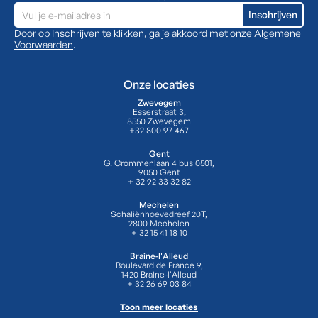
Door op Inschrijven te klikken, ga je akkoord met onze
Algemene
Voorwaarden
.
Onze locaties
Zwevegem
Esserstraat 3,
8550 Zwevegem
+32 800 97 467
Gent
G. Crommenlaan 4 bus 0501,
9050 Gent
+ 32 92 33 32 82
Mechelen
Schaliënhoevedreef 20T,
2800 Mechelen
+ 32 15 41 18 10
Braine-l'Alleud
Boulevard de France 9,
1420 Braine-l'Alleud
+ 32 26 69 03 84
Toon meer locaties