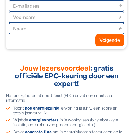
Volgende
Jouw lezersvoordeel
: gratis
officiële EPC-keuring door een
expert!
Het energieprestatiecertficaat (EPC) bevat een schat aan
informatie:
Toont
hoe energiezuinig
je woning is a.h.v. een score en
totale jaarverbruik
Wijst de
energievreters
in je woning aan (bv. gebrekkige
isolatie, ontbreken van groene energie, etc.)
Bevat
concrete tips
om je energiekosten te verlagen en je