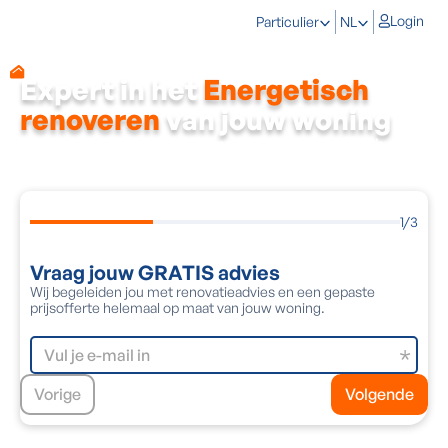
Login
Particulier
NL
Expert in het
Energetisch
renoveren
van jouw woning
Energy Protect heeft ervaring met het energetisch
renoveren van alle types panden.
1
/
3
Vraag jouw GRATIS advies
Wij begeleiden jou met renovatieadvies en een gepaste
S
prijsofferte helemaal op maat van jouw woning.
Vorige
Volgende