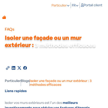
Portail client
Particulier
FR
FAQs
Isoler une façade ou un mur
extérieur :
3 méthodes efficaces
Par
Tim van den Bruele
-
Expert en rénovation
énergétique
27
août
2025
•
4
minutes de lecture
Partager cet article
Particulier
Blogs
Isoler une façade ou un mur extérieur : 3
méthodes efficaces
Liens rapides
Isoler vos murs extérieurs est l’un des
meilleurs
investissements pour réduire vos factures d’énergie
,