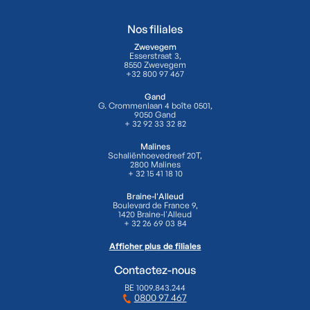
Nos filiales
Zwevegem
Esserstraat 3,
8550 Zwevegem
+32 800 97 467
Gand
G. Crommenlaan 4 boîte 0501,
9050 Gand
+ 32 92 33 32 82
Malines
Schaliënhoevedreef 20T,
2800 Malines
+ 32 15 41 18 10
Braine-l'Alleud
Boulevard de France 9,
1420 Braine-l'Alleud
+ 32 26 69 03 84
Afficher plus de filiales
Contactez-nous
BE 1009.843.244
0800 97 467