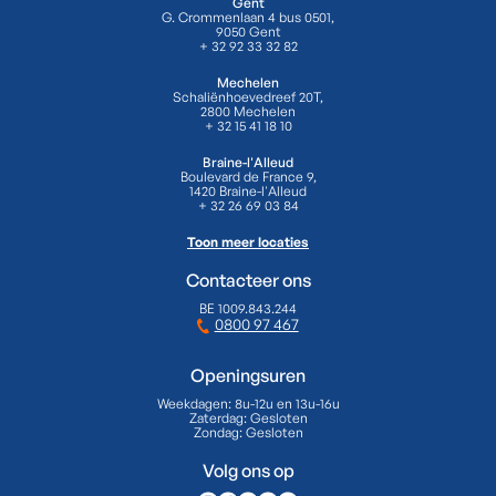
Gent
G. Crommenlaan 4 bus 0501,
9050 Gent
+ 32 92 33 32 82
Mechelen
Schaliënhoevedreef 20T,
2800 Mechelen
+ 32 15 41 18 10
Braine-l'Alleud
Boulevard de France 9,
1420 Braine-l'Alleud
+ 32 26 69 03 84
Toon meer locaties
Contacteer ons
BE 1009.843.244
0800 97 467
Openingsuren
Weekdagen:
8u-12u en 13u-16u
Zaterdag:
Gesloten
Zondag:
Gesloten
Volg ons op